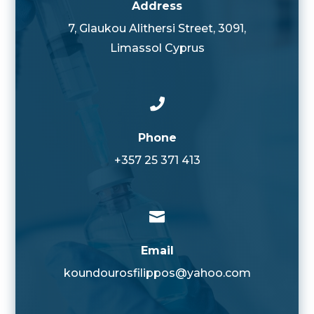
Address
7, Glaukou Alithersi Street, 3091,
Limassol Cyprus

Phone
+357 25 371 413

Email
koundourosfilippos@yahoo.com