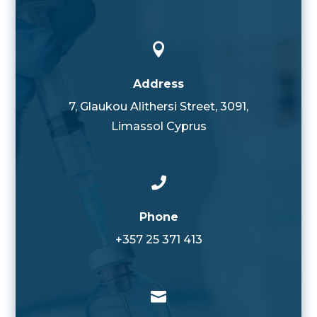

Address
7, Glaukou Alithersi Street, 3091,
Limassol Cyprus

Phone
+357 25 371 413
